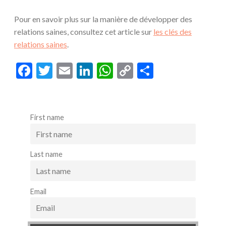
Pour en savoir plus sur la manière de développer des
relations saines, consultez cet article sur
les clés des
relations saines
.
F
T
E
Li
W
C
S
ac
w
m
n
h
o
h
e
itt
ai
ke
at
p
ar
b
er
l
dI
s
y
e
First name
o
n
A
Li
o
p
n
Last name
k
p
k
Email